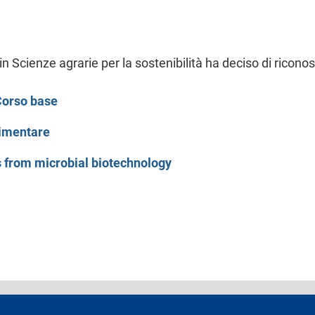
o in Scienze agrarie per la sostenibilità ha deciso di ricono
 Corso base
limentare
es from microbial biotechnology