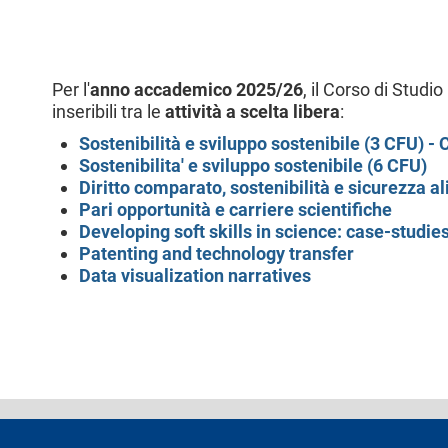
l
e
Per l'
anno accademico 2025/26
, il Corso di Studi
inseribili tra le
attività a scelta libera
:
Sostenibilità e sviluppo sostenibile (3 CFU) -
Sostenibilita' e sviluppo sostenibile (6 CFU)
Diritto comparato, sostenibilità e sicurezza a
Pari opportunità e carriere scientifiche
Developing soft skills in science: case-studi
Patenting and technology transfer
Data visualization narratives
footer