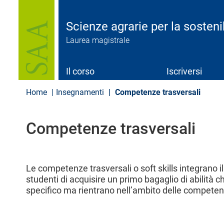
S
a
l
Scienze agrarie per la sostenib
t
Laurea magistrale
a
a
l
c
Il corso
Iscriversi
o
n
Home
Insegnamenti
Competenze trasversali
t
e
n
Competenze trasversali
u
t
o
p
r
Le competenze trasversali o soft skills integrano 
i
studenti di acquisire un primo bagaglio di abilità
n
specifico ma rientrano nell’ambito delle competen
c
i
p
a